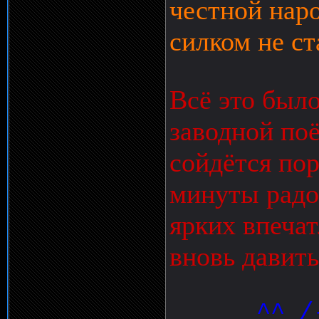
честной наро
силком не с
Всё это было
заводной поё
сойдётся пор
минуты радо
ярких впеча
вновь давить 
^^_/