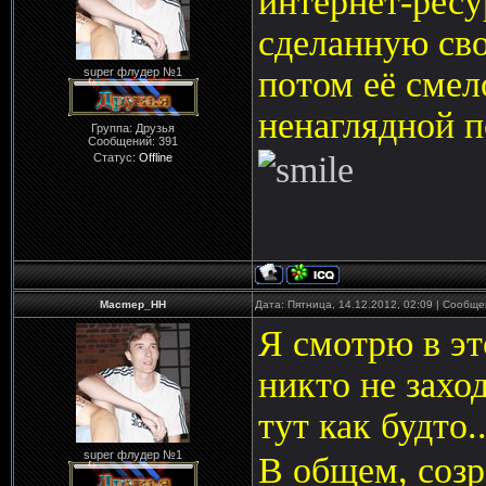
интернет-ресу
сделанную св
потом её смел
super флудер №1
ненаглядной п
Группа: Друзья
Сообщений:
391
Статус:
Offline
Macmep_HH
Дата: Пятница, 14.12.2012, 02:09 | Сообщ
Я смотрю в эт
никто не заход
тут как будто.
super флудер №1
В общем, созр