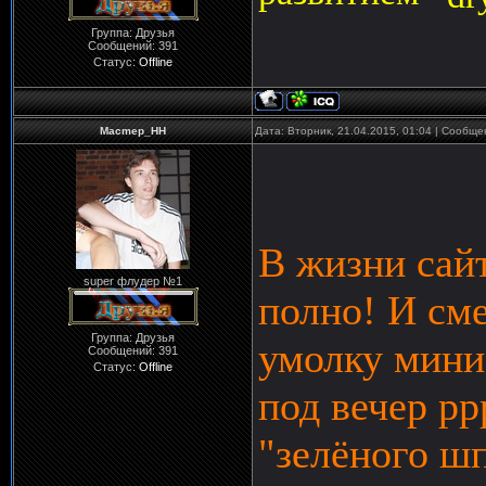
Группа: Друзья
Сообщений:
391
Статус:
Offline
Macmep_HH
Дата: Вторник, 21.04.2015, 01:04 | Сообщ
В жизни сайт
super флудер №1
полно! И сме
Группа: Друзья
умолку мини-
Сообщений:
391
Статус:
Offline
под вечер рр
"зелёного шп