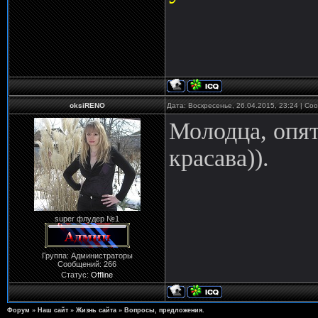
oksiRENO
Дата: Воскресенье, 26.04.2015, 23:24 | С
Молодца, опять
красава)).
super флудер №1
Группа: Администраторы
Сообщений:
266
Статус:
Offline
Форум
»
Наш сайт
»
Жизнь сайта
»
Вопросы, предложения.