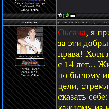
Группа: Администраторы
Сообщений:
266
Статус:
Offline
Macmep_HH
Дата: Воскресенье, 26.04.2015, 02:49 | С
Оксана
, я п
за эти добры
права! Хотя 
super флудер №1
с 14 лет... 
Группа: Друзья
по былому и
Сообщений:
391
Статус:
Offline
цели, стремл
сказать себе
каждому из н