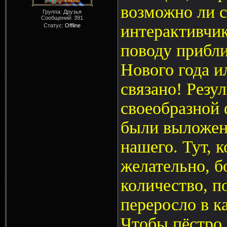
возможно ли с
Группа: Друзья
Сообщений:
391
интерактивчик
Статус:
Offline
поводу прибли
Нового года ил
связано! Резу
своеобразной 
были выложены
нашего. Тут, к
желательно, б
количество, п
переросло в к
Чтобы пёстро