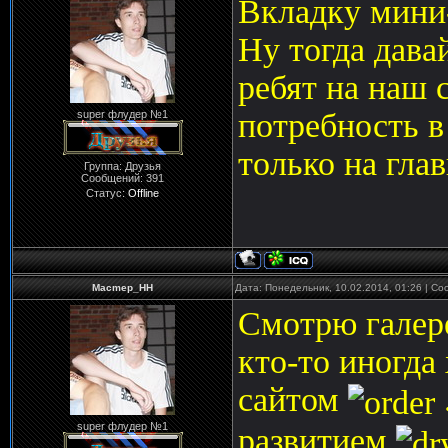
Вкладку мини-
Ну тогда дава
ребят на наш с
потребность в
super флудер №1
только на гла
Группа: Друзья
Сообщений:
391
Статус:
Offline
Macmep_HH
Дата: Понедельник, 10.02.2014, 01:26 | С
Смотрю галере
кто-то иногда
сайтом
super флудер №1
развитием