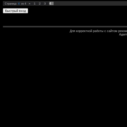
4
Страница
4
из
4
«
1
2
3
Для корректной работы с сайтом реко
Адап