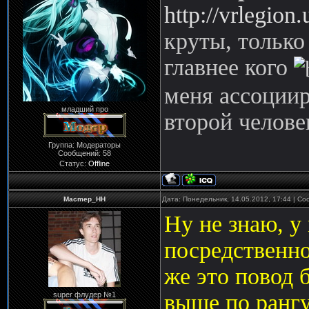
http://vrlegion
круты, только
главнее кого
меня ассоциир
младший про
второй челове
Группа: Модераторы
Сообщений:
58
Статус:
Offline
Macmep_HH
Дата: Понедельник, 14.05.2012, 17:44 | С
Ну не знаю, у
посредственно
же это повод 
выше по рангу
super флудер №1