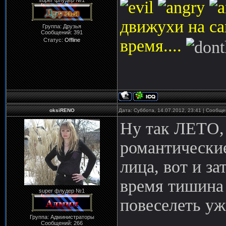
движухи на са
Группа: Друзья
Сообщений:
391
время....
Статус:
Offline
oksiRENO
Дата: Суббота, 14.07.2012, 23:41 | Сообщ
Ну так ЛЕТО,
романтические
лица, вот и за
время тишина 
super флудер №1
повеселеть у
Группа: Администраторы
Сообщений:
266