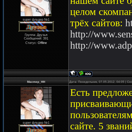
нашем сайте б
целом скомпан
трёх сайтов:
h
super флудер №1
http://www.sen
Группа: Друзья
Сообщений:
391
http://www.adpr
Статус:
Offline
Macmep_HH
Дата: Понедельник, 07.05.2012, 04:05 | С
Есть предложе
присваивающи
пользователям
сайте. 5 звани
super флудер №1