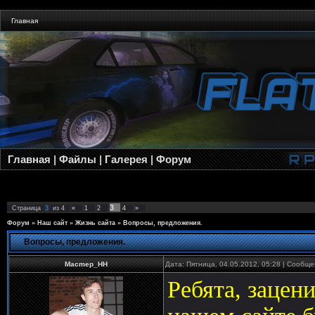
Главная
Главная
|
Файлы
|
Галерея
|
Форум
3
Страница
3
из
4
«
1
2
4
»
Форум
»
Наш сайт
»
Жизнь сайта
»
Вопросы, предложения.
Вопросы, предложения.
Macmep_HH
Дата: Пятница, 04.05.2012, 05:28 | Сообщ
Ребята, зацени