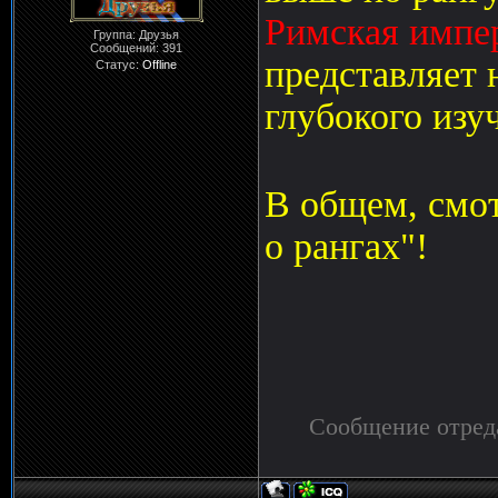
Римская импер
Группа: Друзья
Сообщений:
391
представляет 
Статус:
Offline
глубокого из
В общем, смот
о рангах"!
Сообщение отред