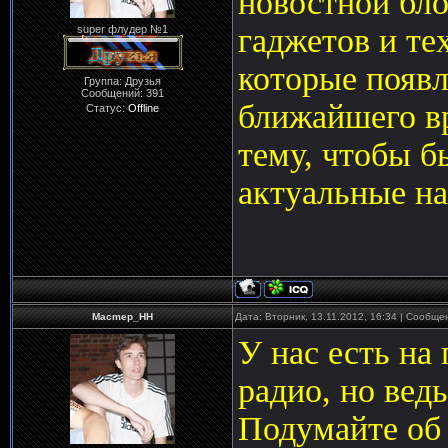
новостной бло
гаджетов и те
super флудер №1
которые появл
Группа: Друзья
Сообщений:
391
ближайшего в
Статус:
Offline
тему, чтобы б
актуальные на
Macmep_HH
Дата: Вторник, 13.11.2012, 16:34 | Сообщ
У нас есть на
радио, но вед
Подумайте об 