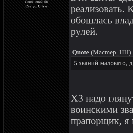
Сообщений:
58
реализовать. 
Статус:
Offline
обошлась влад
рулей.
Quote
(
Macmep_HH
)
5 званий маловато, 
Х3 надо гляну
воинскими зва
прапорщик, я 