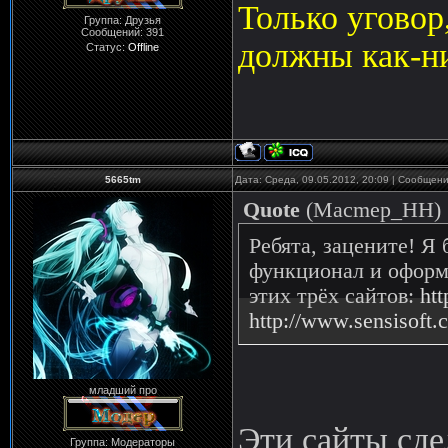
Только уговор
Группа: Друзья
Сообщений:
391
должны как-н
Статус:
Offline
5665tm
Дата: Среда, 09.05.2012, 20:09 | Сообщен
Quote
(
Macmep_HH
)
Ребята, зацените! Я
функционал и оформл
этих трёх сайтов:
htt
http://www.sensisoft.
младший про
Эти сайты сде
Группа: Модераторы