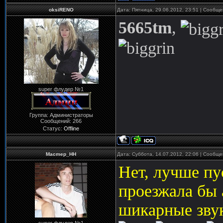
oksiRENO
Дата: Пятница, 29.06.2012, 23:51 | Сообщ
5665tm
,
super флудер №1
Группа: Администраторы
Сообщений:
266
Статус:
Offline
Macmep_HH
Дата: Суббота, 14.07.2012, 22:06 | Сообщ
Нет, лучше пу
проезжала бы 
шикарные зву
super флудер №1