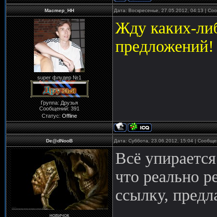
Macmep_HH
Дата: Воскресенье, 27.05.2012, 04:13 | С
Жду каких-ли
предложений!
super флудер №1
Группа: Друзья
Сообщений:
391
Статус:
Offline
De@dNooB
Дата: Суббота, 23.06.2012, 15:04 | Сообщ
Всё упирается
что реально р
ссылку, предл
новичок